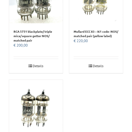
RCA 5751 blackplate/ triple
Mullard ECC 83 – I61 code- NOS/
mica/ square getter NOS/
matched pair (yellow label)
matched pair
€
220,00
€
200,00
Details
Details