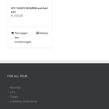
RTC 12AX7S NOS/NIB matched
pair
€
250,00
Toevoegen
Details
aan
winkelwagen
FOR ALL YOUR:
– Records
– LP’s
– Tubes
– Livetime collections