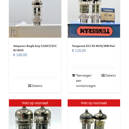
Amperex Bugle boy 12AX7/ ECC
Tungsram ECC 83 NOS/ NIB Pair
83 NOS
€
120,00
€
100,00
Toevoegen
Details
aan
Details
winkelwagen
Niet op voorraad
Niet op voorraad