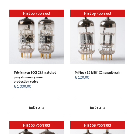
Niet op voorraad
Niet op voorraad
Telefunken ECC803S matched
Philips 6201/E81CC nos/nib pair
pair/ diamond / same
€
120,00
production codes
€
1.000,00
Details
Details
Niet op voorraad
Niet op voorraad