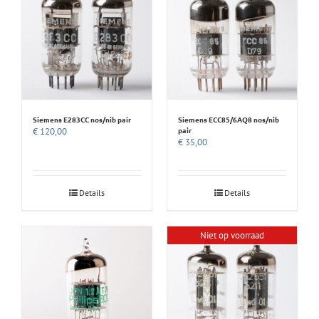
Siemens E283CC nos/nib pair
Siemens ECC85/6AQ8 nos/nib
pair
€
120,00
€
35,00
Details
Details
Niet op voorraad