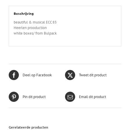
Beschrijving
beautiful & musical ECC 83
Heerlen prooduction
white boxes/ from Bulpack
Deel op Facebook
Tweet dit product
Pin dit product
Email dit product
Gerelateerde producten