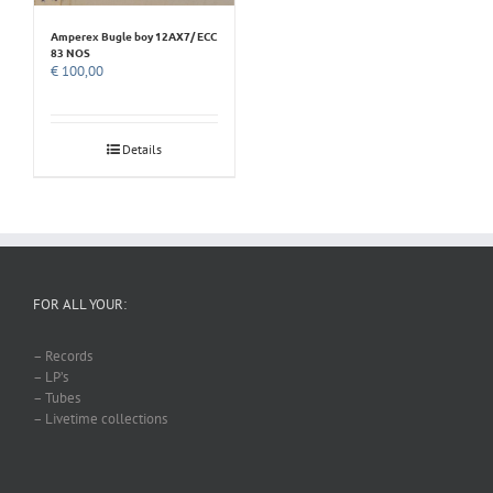
Amperex Bugle boy 12AX7/ ECC
83 NOS
€
100,00
Details
FOR ALL YOUR:
– Records
– LP’s
– Tubes
– Livetime collections