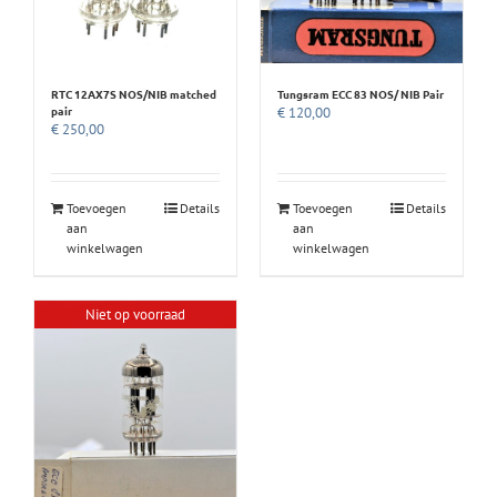
RTC 12AX7S NOS/NIB matched
Tungsram ECC 83 NOS/ NIB Pair
pair
€
120,00
€
250,00
Toevoegen
Details
Toevoegen
Details
aan
aan
winkelwagen
winkelwagen
Niet op voorraad