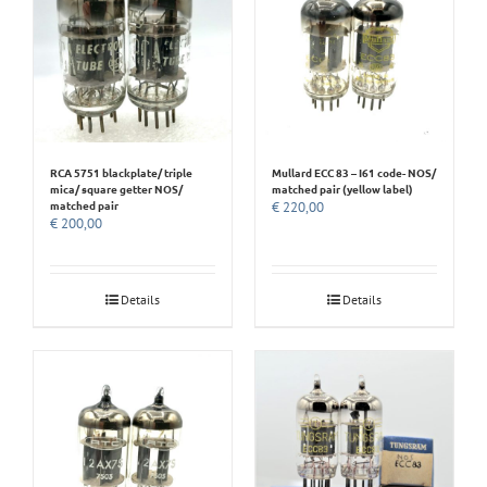
RCA 5751 blackplate/ triple
Mullard ECC 83 – I61 code- NOS/
mica/ square getter NOS/
matched pair (yellow label)
matched pair
€
220,00
€
200,00
Details
Details