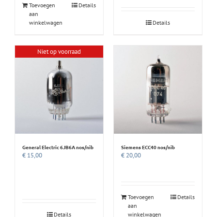
Toevoegen
Details
aan
winkelwagen
Details
Niet op voorraad
General Electric 6JB6A nos/nib
Siemens ECC40 nos/nib
€
15,00
€
20,00
Toevoegen
Details
aan
Details
winkelwagen