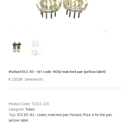
Mullard ECC 83 – I61 code- NOS/ matched pair (yellow label)
€
220,00
Uitverkocht
Product Code:
T2022-220
Categorie:
Tubes
Tags:
ECC 83
,
I61 - codes
,
matched pair
,
Mullard
,
Price is for the pair
,
yellow label