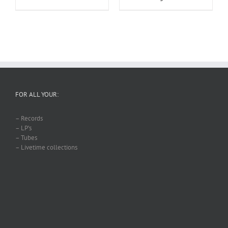
FOR ALL YOUR:
– Records
– LP’s
– Tubes
– Livetime collections