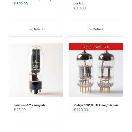
nos/nib
€
300,00
€
10,00
Details
Details
Niet op voorraad
Siemens AZ12 nos/nib
Philips 6201/E81CC nos/nib pair
€
25,00
€
120,00