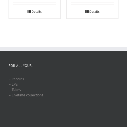
Details
Details
FOR ALL YOUR:
– Records
– LP’s
– Tubes
– Livetime collections