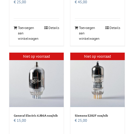
€
25,00
€
45,00
Toevoegen
Details
Toevoegen
Details
aan
aan
winkelwagen
winkelwagen
Niet op voorraad
Niet op voorraad
General Electric 6JB6A nos/nib
Siemens E282F nos/nib
€
15,00
€
25,00