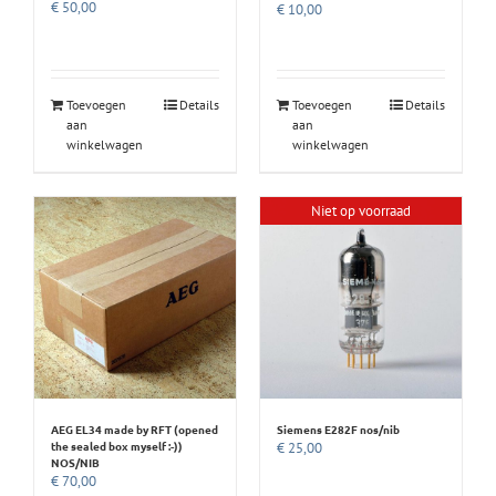
€
50,00
€
10,00
Toevoegen
Details
Toevoegen
Details
aan
aan
winkelwagen
winkelwagen
Niet op voorraad
AEG EL34 made by RFT (opened
Siemens E282F nos/nib
the sealed box myself :-))
€
25,00
NOS/NIB
€
70,00