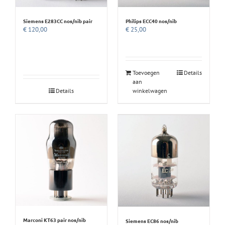
Siemens E283CC nos/nib pair
Philips ECC40 nos/nib
€
120,00
€
25,00
Toevoegen
Details
aan
Details
winkelwagen
Marconi KT63 pair nos/nib
Siemens EC86 nos/nib