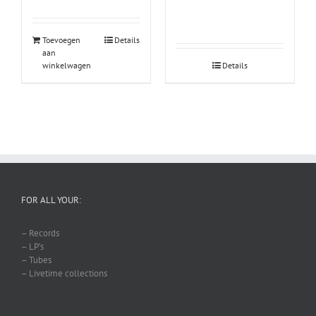
Toevoegen
Details
aan
winkelwagen
Details
FOR ALL YOUR:
– Records
– LP’s
– Tubes
– Livetime collections