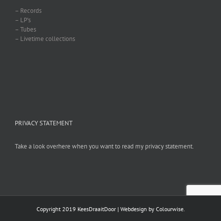
– Records
– LP’s
– Tubes
– Livetime collections
PRIVACY STATEMENT
Take a look overhere when you want to read my privacy statement.
Copyright 2019 KeesDraaitDoor | Webdesign by
Colourwise
.