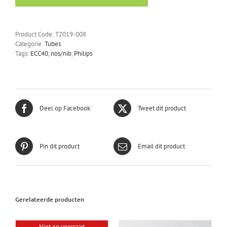
Product Code:
T2019-008
Categorie:
Tubes
Tags:
ECC40
,
nos/nib
,
Philips
Deel op Facebook
Tweet dit product
Pin dit product
Email dit product
Gerelateerde producten
Niet op voorraad