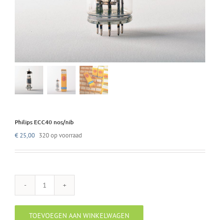
Philips ECC40 nos/nib
€
25,00
320 op voorraad
Philips
ECC40
nos/nib
TOEVOEGEN AAN WINKELWAGEN
aantal