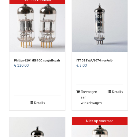
Philips 6201/E81CC nos/nib pair
ITT 0B2WA/6074 nos/nib
€
120,00
€
5,00
Toevoegen
Details
aan
Details
winkelwagen
Niet op voorraad