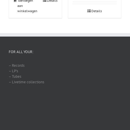
Toevoegen
Details
aan
winkelwagen
Details
FOR ALL YOUR:
– Records
– LP’s
– Tubes
– Livetime collections