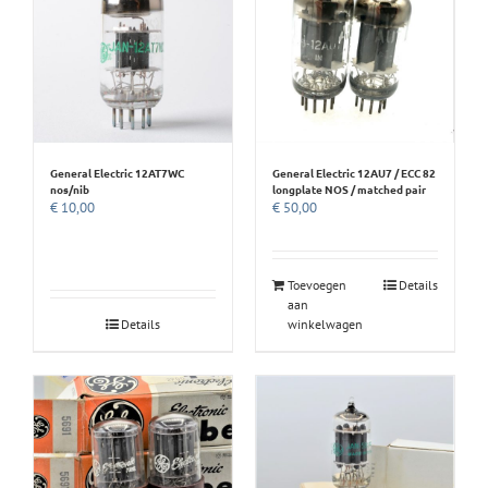
General Electric 12AT7WC
General Electric 12AU7 / ECC 82
nos/nib
longplate NOS / matched pair
€
10,00
€
50,00
Toevoegen
Details
aan
Details
winkelwagen