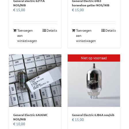
General electric 6211A
General Electric 6463
NOS/NIB
horseshoe getter NOS/ NIB
€
15,00
€
15,00
Toevoegen
Details
Toevoegen
Details
aan
aan
winkelwagen
winkelwagen
Niet op voorraad
General Electric 6AU6WC
General Electric 6JB6A nos/nib
NOS/NIB
€
15,00
€
10,00