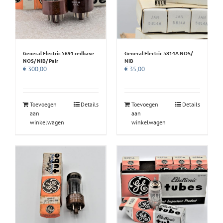
General Electric 5691 redbase
General Electric 5814A NOS/
NOS/ NIB/ Pair
NIB
€
300,00
€
35,00
Toevoegen
Details
Toevoegen
Details
aan
aan
winkelwagen
winkelwagen