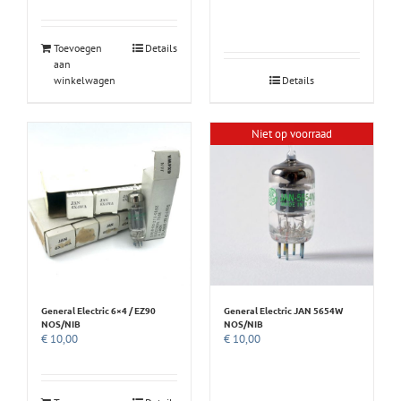
Toevoegen
Details
aan
winkelwagen
Details
Niet op voorraad
General Electric 6×4 / EZ90
General Electric JAN 5654W
NOS/NIB
NOS/NIB
€
10,00
€
10,00