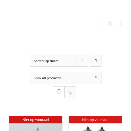
Ga
naar
inhoud
Sorteer op
Naam
Toon
48 producten
Niet op voorraad
Niet op voorraad