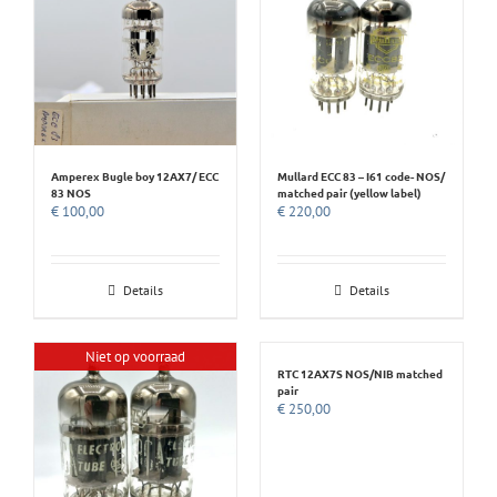
Amperex Bugle boy 12AX7/ ECC
Mullard ECC 83 – I61 code- NOS/
83 NOS
matched pair (yellow label)
€
100,00
€
220,00
Details
Details
Niet op voorraad
RTC 12AX7S NOS/NIB matched
pair
€
250,00