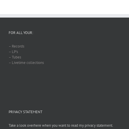
FOR ALL YOUR:
– Records
– LP’s
– Tubes
– Livetime collections
PRIVACY STATEMENT
Take a look overhere when you want to read my privacy statement.