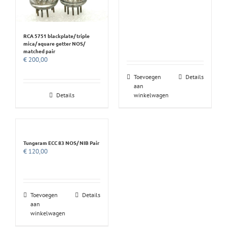
RCA 5751 blackplate/ triple
mica/ square getter NOS/
matched pair
€
200,00
Toevoegen
Details
aan
Details
winkelwagen
Tungsram ECC 83 NOS/ NIB Pair
€
120,00
Toevoegen
Details
aan
winkelwagen