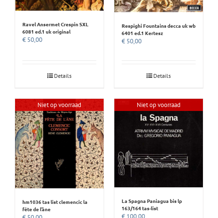
Ravel Ansermet Crespin SXL
Respighi Fountains decca uk wb
6081 ed.1 uk original
6401 ed.1 Kertesz
€
50,00
€
50,00
Details
Details
Niet op voorraad
Niet op voorraad
La Spagna Paniagua bis lp
hm1036 tas list clemencic la
163/164 tas-list
fête de l’âne
€
100,00
€
50,00