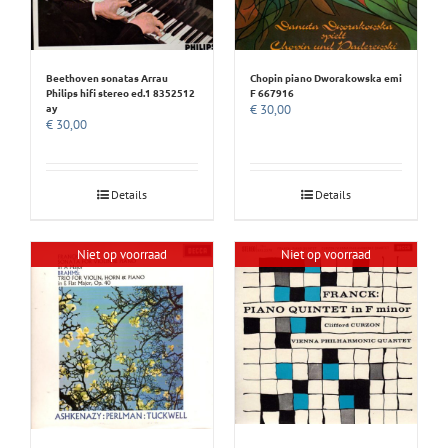
Beethoven sonatas Arrau
Chopin piano Dworakowska emi
Philips hifi stereo ed.1 8352512
F 667916
ay
€
30,00
€
30,00
Details
Details
Niet op voorraad
Niet op voorraad