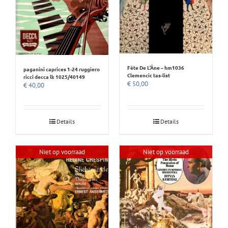
Fête De L’Âne – hm1036
paganini caprices 1-24 ruggiero
Clemencic tas-list
ricci decca lk 1025/40149
€
50,00
€
40,00
Details
Details
Niet op voorraad
Niet op voorraad