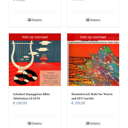
Details
Details
Niet op voorraad
Niet op voorraad
Schubert Arpeggione Albin
Shostakovich ‘Babi Yar’ Previn
Telefunken LE 6510
asd 3911 tas-list
€
100,00
€
100,00
Details
Details