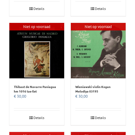
Details
Details
Niet op voorraad
Niet op voorraad
Thibaut de Navarre Paniagua
Wieniawski violin Kogan
hm 1016 tas-list
Melodiya 03195
€
30,00
€
30,00
Details
Details