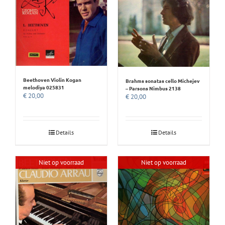
Beethoven Violin Kogan
Brahms sonatas cello Michejev
melodiya 025831
– Parsons Nimbus 2138
€
20,00
€
20,00
Details
Details
Niet op voorraad
Niet op voorraad