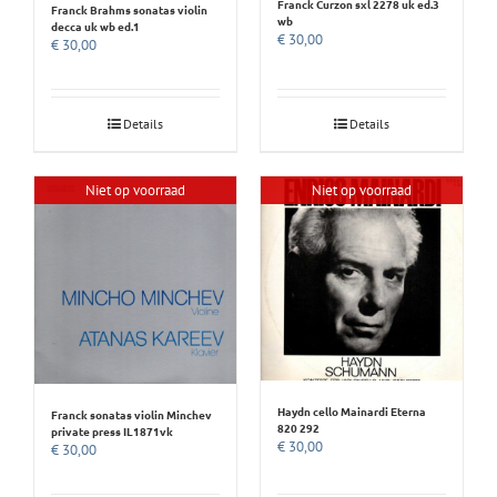
Franck Curzon sxl 2278 uk ed.3
Franck Brahms sonatas violin
wb
decca uk wb ed.1
€
30,00
€
30,00
Details
Details
Niet op voorraad
Niet op voorraad
Haydn cello Mainardi Eterna
Franck sonatas violin Minchev
820 292
private press IL1871vk
€
30,00
€
30,00