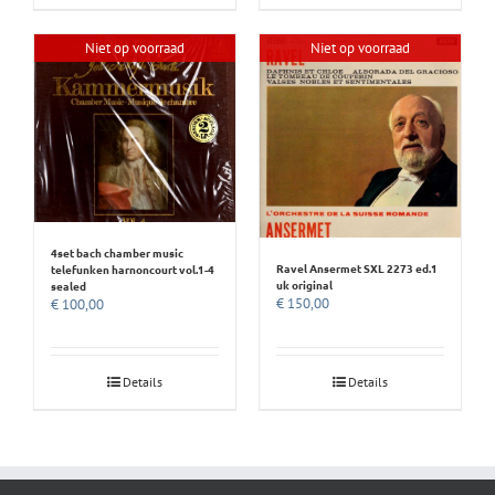
Niet op voorraad
Niet op voorraad
4set bach chamber music
Ravel Ansermet SXL 2273 ed.1
telefunken harnoncourt vol.1-4
uk original
sealed
€
150,00
€
100,00
Details
Details