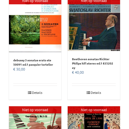
Niet op voorraad
Niet op voorraad
Beethoven sonatas Richter
debussy 3 sonatas erato ste
Philips hifi stereo ed.1 835202
50091 ed.1 pasquier tortelier
ay
€
30,00
€
40,00
Details
Details
Niet op voorraad
Niet op voorraad