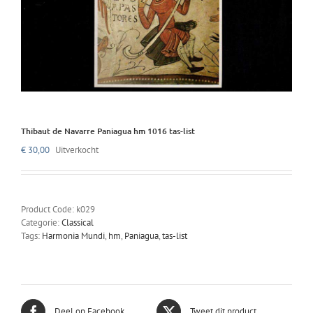
Thibaut de Navarre Paniagua hm 1016 tas-list
€
30,00
Uitverkocht
Product Code:
k029
Categorie:
Classical
Tags:
Harmonia Mundi
,
hm
,
Paniagua
,
tas-list
Deel op Facebook
Tweet dit product