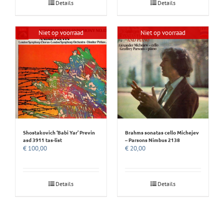
Details
Details
Niet op voorraad
Niet op voorraad
Shostakovich ‘Babi Yar’ Previn
Brahms sonatas cello Michejev
asd 3911 tas-list
– Parsons Nimbus 2138
€
100,00
€
20,00
Details
Details