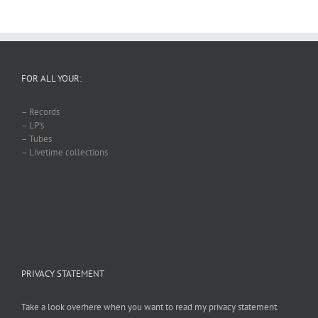
FOR ALL YOUR:
– Records
– LP’s
– Tubes
– Livetime collections
PRIVACY STATEMENT
Take a look overhere when you want to read my privacy statement.