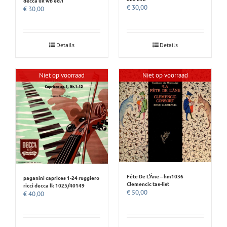
decca uk wb ed.1
€
30,00
€
30,00
Details
Details
Niet op voorraad
Niet op voorraad
Fête De L’Âne – hm1036
paganini caprices 1-24 ruggiero
Clemencic tas-list
ricci decca lk 1025/40149
€
50,00
€
40,00