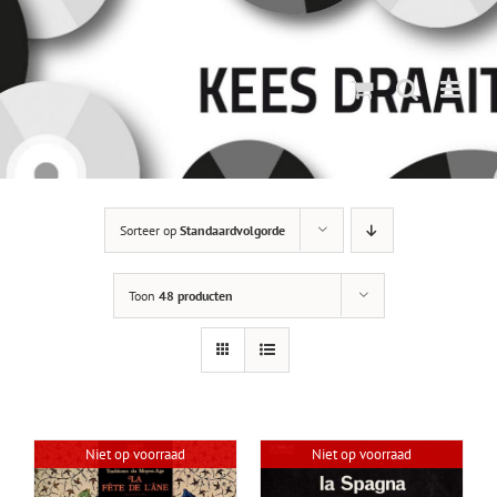
Ga
naar
inhoud
Sorteer op
Standaardvolgorde
Toon
48 producten
Niet op voorraad
Niet op voorraad