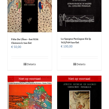
La Spagna Paniagua bis lp
Fête De L’Âne – hm1036
163/164 tas-list
Clemencic tas-list
€
100,00
€
50,00
Details
Details
Niet op voorraad
Niet op voorraad