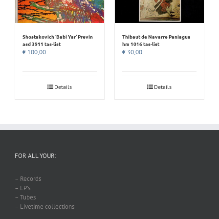
Shostakovich ‘Babi Yar’ Previn
Thibaut de Navarre Paniagua
asd 3911 tas-list
hm 1016 tas-list
€
100,00
€
30,00
Details
Details
FOR ALL YOUR:
– Records
– LP’s
– Tubes
– Livetime collections