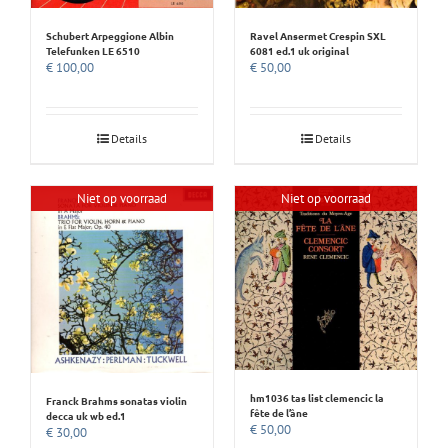
Schubert Arpeggione Albin
Ravel Ansermet Crespin SXL
Telefunken LE 6510
6081 ed.1 uk original
€
100,00
€
50,00
Details
Details
Niet op voorraad
Niet op voorraad
hm1036 tas list clemencic la
Franck Brahms sonatas violin
fête de l’âne
decca uk wb ed.1
€
50,00
€
30,00