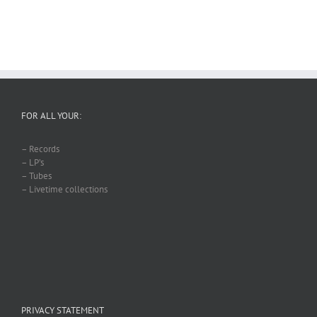
FOR ALL YOUR:
– Records
– LP’s
– Tubes
– Livetime collections
PRIVACY STATEMENT