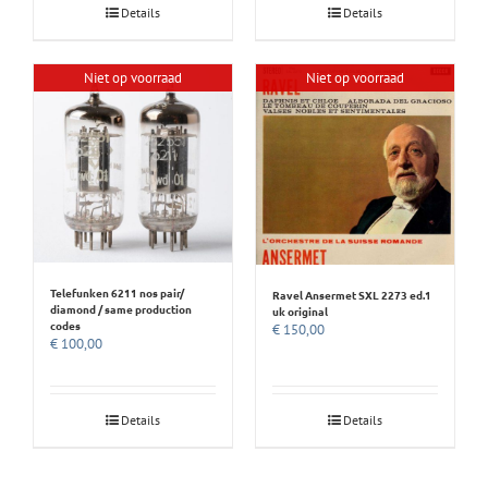
Details
Details
Niet op voorraad
Niet op voorraad
Telefunken 6211 nos pair/
Ravel Ansermet SXL 2273 ed.1
diamond / same production
uk original
codes
€
150,00
€
100,00
Details
Details