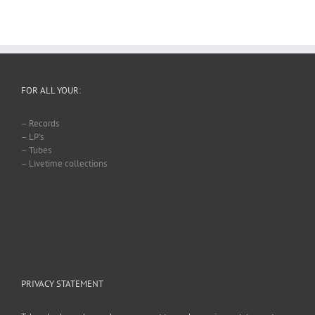
FOR ALL YOUR:
– Records
– LP’s
– Tubes
– Livetime collections
PRIVACY STATEMENT