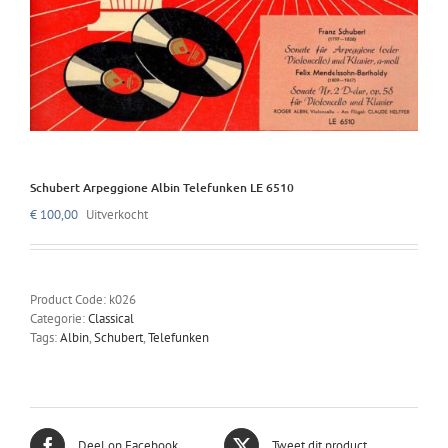
Schubert Arpeggione Albin Telefunken LE 6510
€
100,00
Uitverkocht
Product Code:
k026
Categorie:
Classical
Tags:
Albin
,
Schubert
,
Telefunken
Deel op Facebook
Tweet dit product