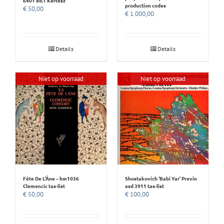
6401 ed.1 Kertesz
production codes
€
50,00
€
1.000,00
Details
Details
Niet op voorraad
Niet op voorraad
Fête De L’Âne – hm1036
Shostakovich ‘Babi Yar’ Previn
Clemencic tas-list
asd 3911 tas-list
€
50,00
€
100,00