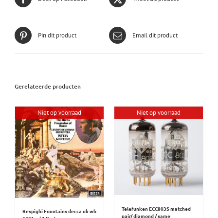
Pin dit product
Email dit product
Gerelateerde producten
Niet op voorraad
Niet op voorraad
Telefunken ECC803S matched
Respighi Fountains decca uk wb
pair/ diamond / same