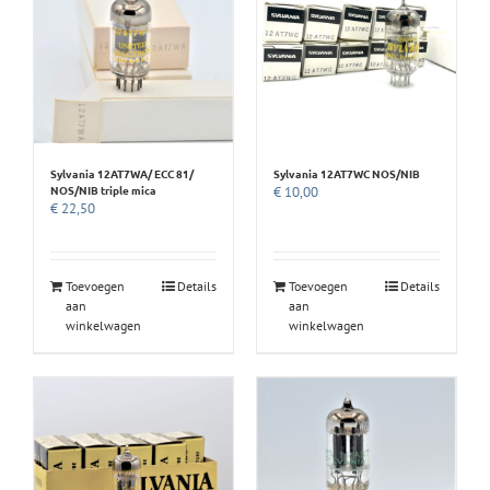
Sylvania 12AT7WA/ ECC 81/
Sylvania 12AT7WC NOS/NIB
NOS/NIB triple mica
€
10,00
€
22,50
Toevoegen
Details
Toevoegen
Details
aan
aan
winkelwagen
winkelwagen