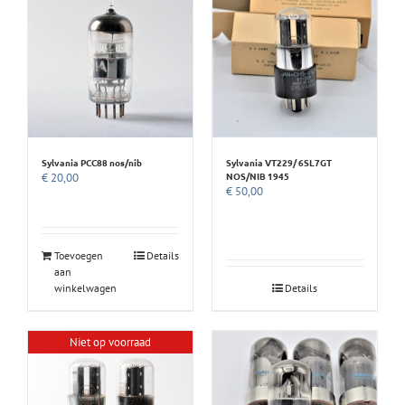
Sylvania PCC88 nos/nib
Sylvania VT229/ 6SL7GT
NOS/NIB 1945
€
20,00
€
50,00
Toevoegen
Details
aan
winkelwagen
Details
Niet op voorraad