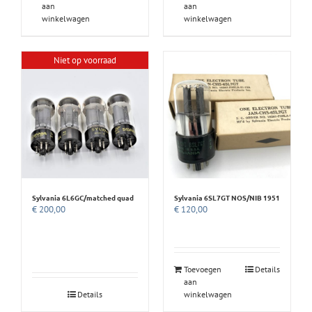
aan
aan
winkelwagen
winkelwagen
Niet op voorraad
Sylvania 6L6GC/matched quad
Sylvania 6SL7GT NOS/NIB 1951
€
200,00
€
120,00
Toevoegen
Details
aan
Details
winkelwagen