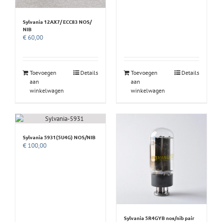
Sylvania 12AX7/ ECC83 NOS/
NIB
€
60,00
Toevoegen
Details
Toevoegen
Details
aan
aan
winkelwagen
winkelwagen
Sylvania 5931(5U4G) NOS/NIB
€
100,00
Sylvania 5R4GYB nos/nib pair