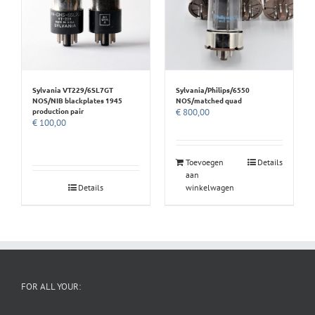
Sylvania VT229/6SL7GT
Sylvania/Philips/6550
NOS/NIB blackplates 1945
NOS/matched quad
production pair
€
800,00
€
100,00
Toevoegen
Details
aan
Details
winkelwagen
FOR ALL YOUR: