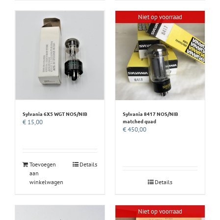
Niet op voorraad
Sylvania 6X5 WGT NOS/NIB
Sylvania 8417 NOS/NIB
matched quad
€
15,00
€
450,00
Toevoegen
Details
aan
winkelwagen
Details
Niet op voorraad