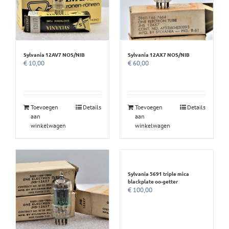
Sylvania 12AV7 NOS/NIB
Sylvania 12AX7 NOS/NIB
€
10,00
€
60,00
Toevoegen
Details
Toevoegen
Details
aan
aan
winkelwagen
winkelwagen
Sylvania 5691 triple mica
blackplate oo-getter
€
100,00