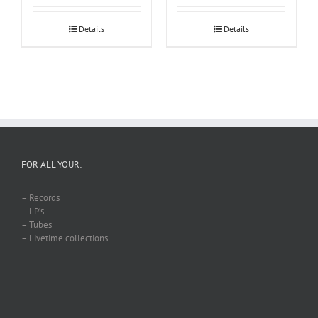
Details
Details
FOR ALL YOUR:
– Records
– LP’s
– Tubes
– Livetime collections