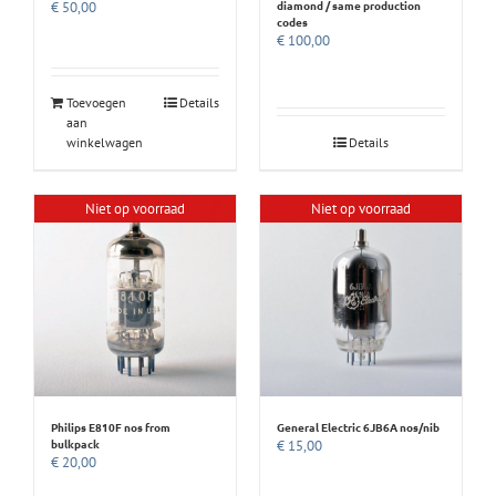
diamond / same production
€
50,00
codes
€
100,00
Toevoegen
Details
aan
winkelwagen
Details
Niet op voorraad
Niet op voorraad
Philips E810F nos from
General Electric 6JB6A nos/nib
bulkpack
€
15,00
€
20,00