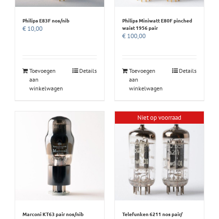
Philips E83F nos/nib
Philips Miniwatt E80F pinched
waist 1956 pair
€
10,00
€
100,00
Toevoegen
Details
Toevoegen
Details
aan
aan
winkelwagen
winkelwagen
Niet op voorraad
Marconi KT63 pair nos/nib
Telefunken 6211 nos pair/