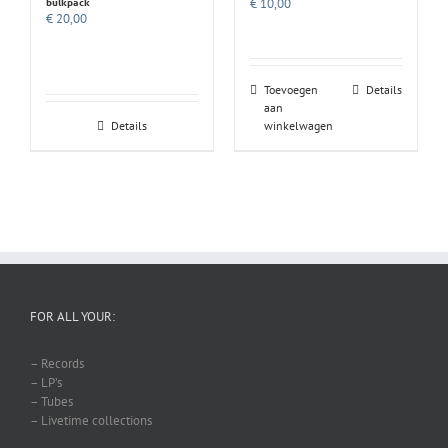
bulkpack
€
10,00
€
20,00
Toevoegen
Details
aan
Details
winkelwagen
FOR ALL YOUR:
– Records
– LP’s
– Tubes
– Livetime collections