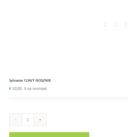
Ga
naar
inhoud
Sylvania 12AV7 NOS/NIB
€
10,00
8 op voorraad
Sylvania
12AV7
NOS/NIB