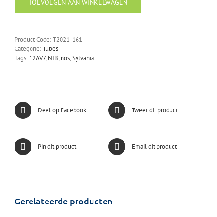
TOEVOEGEN AAN WINKELWAGEN
aantal
Product Code:
T2021-161
Categorie:
Tubes
Tags:
12AV7
,
NIB
,
nos
,
Sylvania
Deel op Facebook
Tweet dit product
Pin dit product
Email dit product
Gerelateerde producten