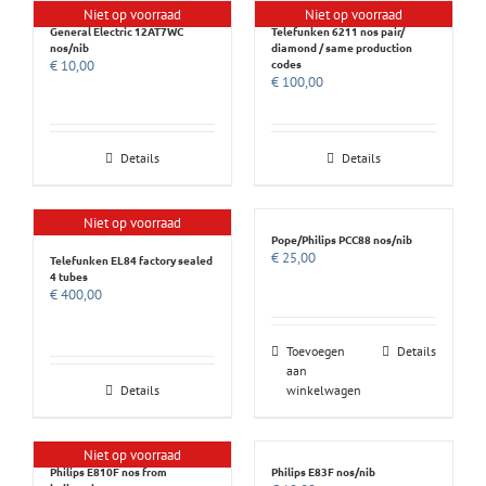
Niet op voorraad
Niet op voorraad
General Electric 12AT7WC
Telefunken 6211 nos pair/
nos/nib
diamond / same production
codes
€
10,00
€
100,00
Details
Details
Niet op voorraad
Pope/Philips PCC88 nos/nib
€
25,00
Telefunken EL84 factory sealed
4 tubes
€
400,00
Toevoegen
Details
aan
Details
winkelwagen
Niet op voorraad
Philips E810F nos from
Philips E83F nos/nib