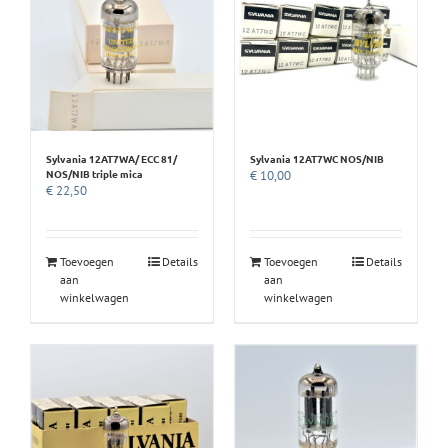
Sylvania 12AT7WA/ ECC 81/
Sylvania 12AT7WC NOS/NIB
NOS/NIB triple mica
€
10,00
€
22,50
Toevoegen
Details
Toevoegen
Details
aan
aan
winkelwagen
winkelwagen