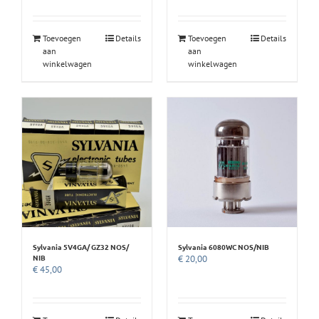
Toevoegen
Details
Toevoegen
Details
aan
aan
winkelwagen
winkelwagen
Sylvania 5V4GA/ GZ32 NOS/
Sylvania 6080WC NOS/NIB
NIB
€
20,00
€
45,00