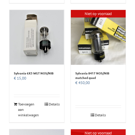
Niet op voorraad
Sylvania 6X5 WGT NOS/NIB
Sylvania 8417 NOS/NIB
matched quad
€
15,00
€
450,00
Toevoegen
Details
aan
winkelwagen
Details
Niet op voorraad