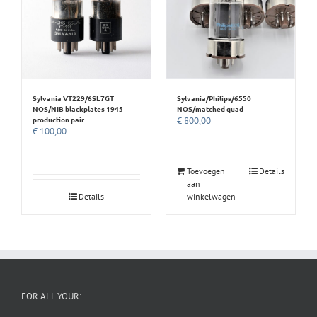
Sylvania VT229/6SL7GT
Sylvania/Philips/6550
NOS/NIB blackplates 1945
NOS/matched quad
production pair
€
800,00
€
100,00
Toevoegen
Details
aan
Details
winkelwagen
FOR ALL YOUR: