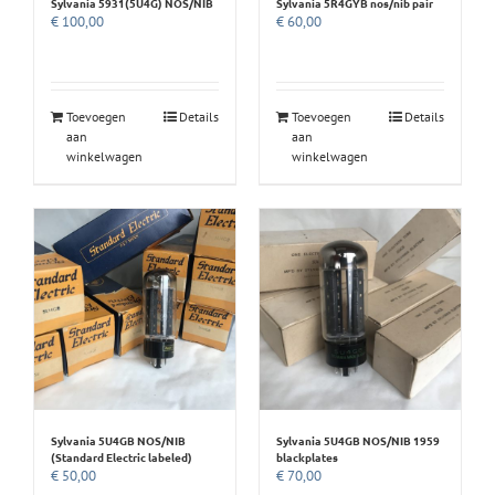
Sylvania 5931(5U4G) NOS/NIB
Sylvania 5R4GYB nos/nib pair
€
100,00
€
60,00
Toevoegen
Details
Toevoegen
Details
aan
aan
winkelwagen
winkelwagen
Sylvania 5U4GB NOS/NIB
Sylvania 5U4GB NOS/NIB 1959
(Standard Electric labeled)
blackplates
€
50,00
€
70,00