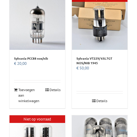
Sylvania PCC88 nos/nib
Sylvania VT229/ 6SL7GT
NOS/NIB 1945
€
20,00
€
50,00
Toevoegen
Details
aan
winkelwagen
Details
Niet op voorraad