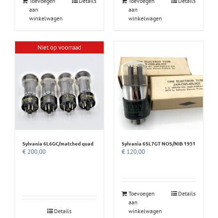
Toevoegen
Details
Toevoegen
Details
aan
aan
winkelwagen
winkelwagen
Niet op voorraad
Sylvania 6L6GC/matched quad
Sylvania 6SL7GT NOS/NIB 1951
€
200,00
€
120,00
Toevoegen
Details
aan
Details
winkelwagen