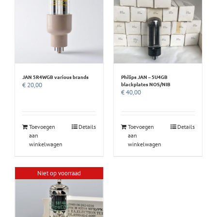
JAN 5R4WGB various brands
Philips JAN – 5U4GB
blackplates NOS/NIB
€
20,00
€
40,00
Toevoegen
Details
Toevoegen
Details
aan
aan
winkelwagen
winkelwagen
Niet op voorraad