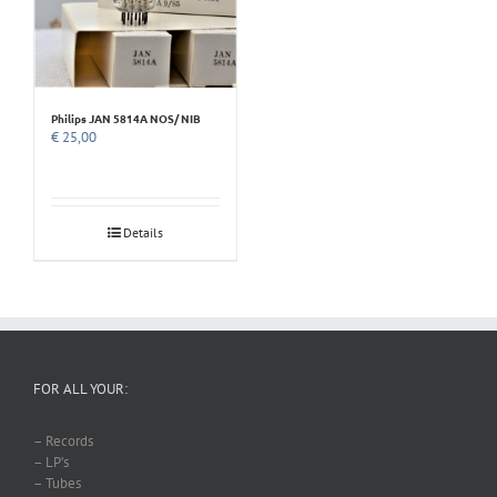
Philips JAN 5814A NOS/ NIB
€
25,00
Details
FOR ALL YOUR:
– Records
– LP’s
– Tubes