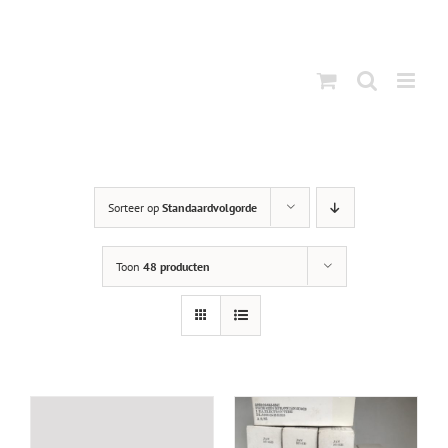
Ga
naar
inhoud
Sorteer op
Standaardvolgorde
Toon
48 producten