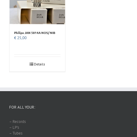
Philips JAN 5814A NOS/ NIB
€
25,00
Details
FOR ALL YOUR:
– Records
– LP’s
– Tubes