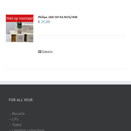
Philips JAN 5814A NOS/ NIB
Niet op voorraad
€
25,00
Details
FOR ALL YOUR:
– Records
– LP’s
– Tubes
– Livetime collections