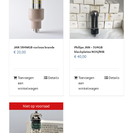
JAN 5R4WGB various brands
Philips JAN – 5U4GB
blackplates NOS/NIB
€
20,00
€
40,00
Toevoegen
Details
Toevoegen
Details
aan
aan
winkelwagen
winkelwagen
Niet op voorraad