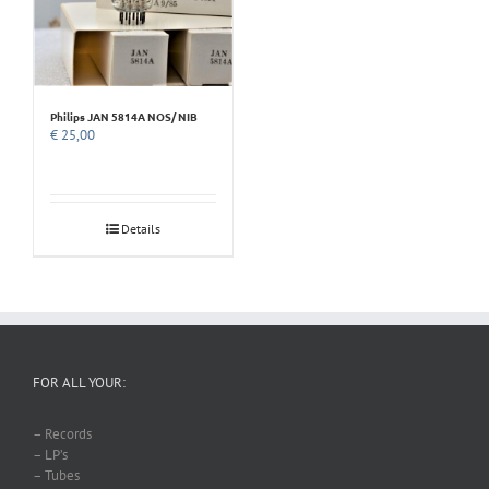
Philips JAN 5814A NOS/ NIB
€
25,00
Details
FOR ALL YOUR:
– Records
– LP’s
– Tubes