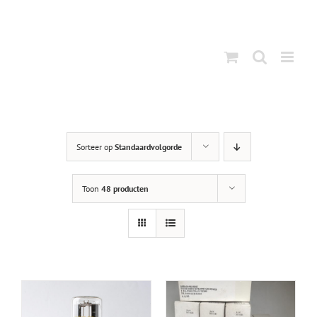
Ga
naar
inhoud
Sorteer op
Standaardvolgorde
Toon
48 producten