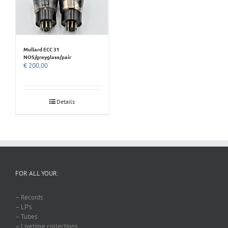
Mullard ECC 31
NOS/greyglass/pair
€
200,00
Details
FOR ALL YOUR:
– Records
– LP’s
– Tubes
– Livetime collections