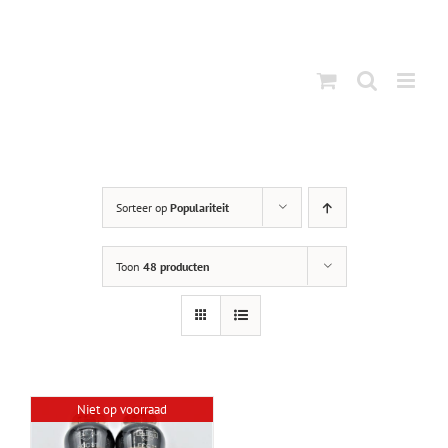
Ga
naar
inhoud
Sorteer op
Populariteit
Toon
48 producten
Niet op voorraad