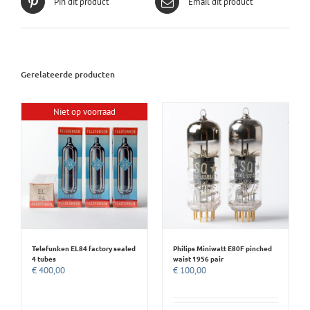
Pin dit product
Email dit product
Gerelateerde producten
Niet op voorraad
Telefunken EL84 factory sealed
Philips Miniwatt E80F pinched
4 tubes
waist 1956 pair
€
400,00
€
100,00