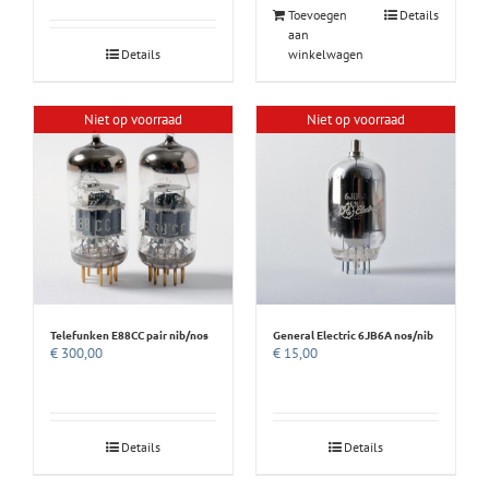
Toevoegen
Details
aan
Details
winkelwagen
Niet op voorraad
Niet op voorraad
Telefunken E88CC pair nib/nos
General Electric 6JB6A nos/nib
€
300,00
€
15,00
Details
Details