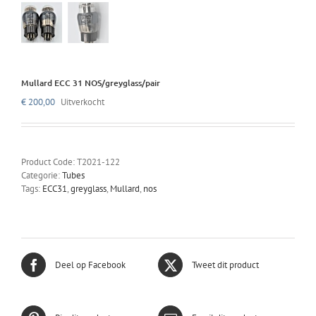
Mullard ECC 31 NOS/greyglass/pair
€
200,00
Uitverkocht
Product Code:
T2021-122
Categorie:
Tubes
Tags:
ECC31
,
greyglass
,
Mullard
,
nos
Deel op Facebook
Tweet dit product