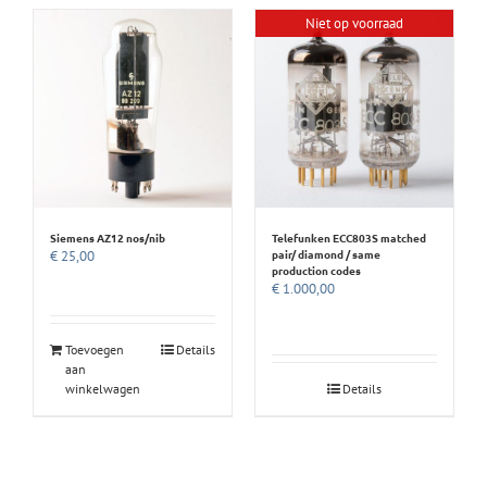
Niet op voorraad
Siemens AZ12 nos/nib
Telefunken ECC803S matched
pair/ diamond / same
€
25,00
production codes
€
1.000,00
Toevoegen
Details
aan
winkelwagen
Details