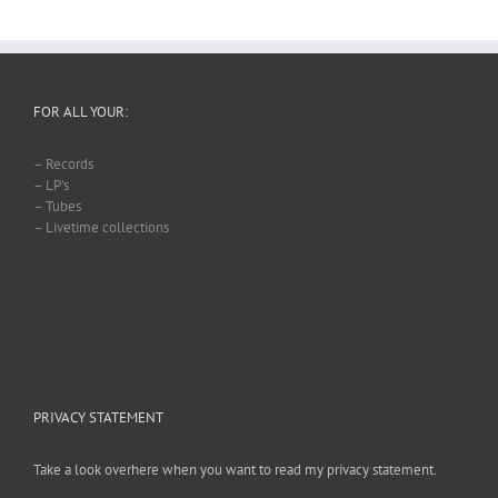
FOR ALL YOUR:
– Records
– LP’s
– Tubes
– Livetime collections
PRIVACY STATEMENT
Take a look overhere when you want to read my privacy statement.