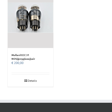
Mullard ECC 31
NOS/greyglass/pair
€
200,00
Details