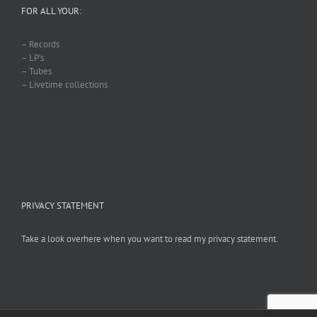
FOR ALL YOUR:
– Records
– LP’s
– Tubes
– Livetime collections
PRIVACY STATEMENT
Take a look overhere when you want to read my privacy statement.