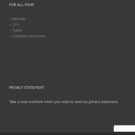
FOR ALL YOUR:
– Records
– LP’s
– Tubes
– Livetime collections
PRIVACY STATEMENT
Take a look overhere when you want to read my privacy statement.