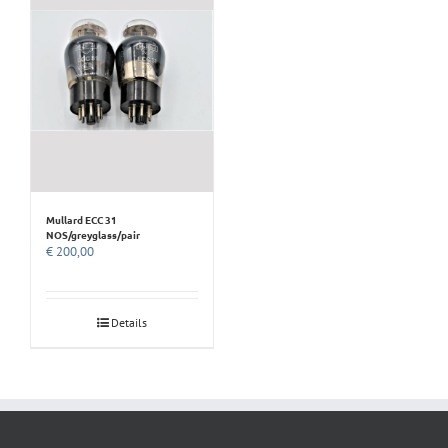
Mullard ECC 31
NOS/greyglass/pair
€
200,00
Details