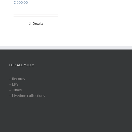
€
200,00
Details
FOR ALL YOUR:
– Records
– LP’s
– Tubes
– Livetime collections