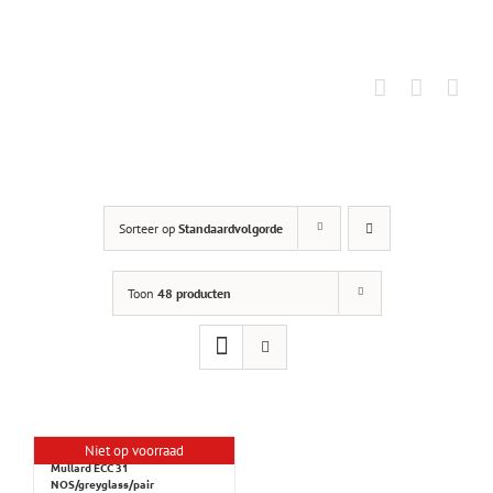
Ga
naar
inhoud
Sorteer op
Standaardvolgorde
Toon
48 producten
Niet op voorraad
Mullard ECC 31
NOS/greyglass/pair