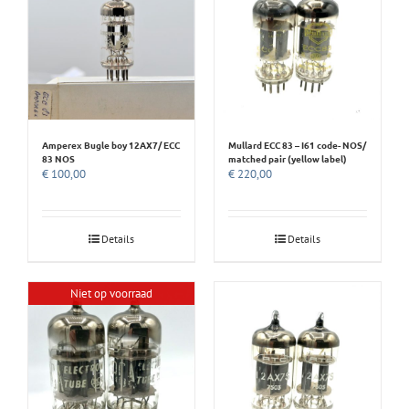
Amperex Bugle boy 12AX7/ ECC
Mullard ECC 83 – I61 code- NOS/
83 NOS
matched pair (yellow label)
€
100,00
€
220,00
Details
Details
Niet op voorraad