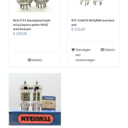
RCA 5751 blackplate/ triple
RTC 12AX7S NOS/NIB matched
mica/ square getter NOS/
pair
matched pair
€
250,00
€
200,00
Toevoegen
Details
aan
Details
winkelwagen