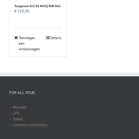
Tungsram ECC 83 NOS/ NIB Pair
€
120,00
Toevoegen
Details
aan
winkelwagen
FOR ALL YOUR:
– Records
– LP’s
– Tubes
– Livetime collections