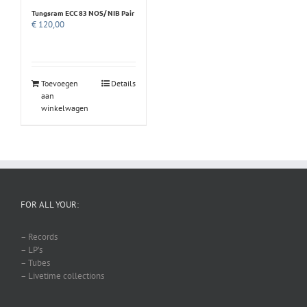
Tungsram ECC 83 NOS/ NIB Pair
€
120,00
Toevoegen
Details
aan
winkelwagen
FOR ALL YOUR:
– Records
– LP’s
– Tubes
– Livetime collections