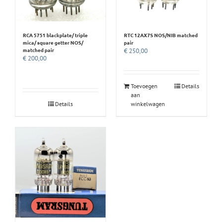
RCA 5751 blackplate/ triple
RTC 12AX7S NOS/NIB matched
mica/ square getter NOS/
pair
matched pair
€
250,00
€
200,00
Toevoegen
Details
aan
Details
winkelwagen