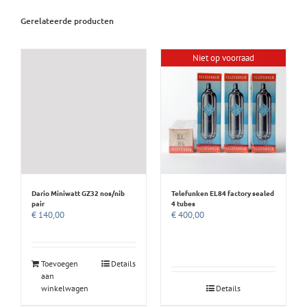
Gerelateerde producten
Niet op voorraad
Dario Miniwatt GZ32 nos/nib
Telefunken EL84 factory sealed
pair
4 tubes
€
140,00
€
400,00
Toevoegen
Details
aan
winkelwagen
Details