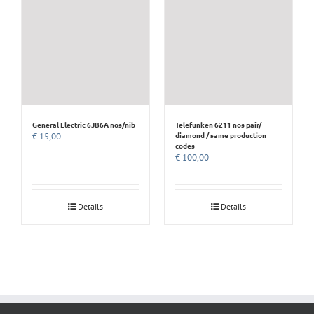
General Electric 6JB6A nos/nib
Telefunken 6211 nos pair/
diamond / same production
€
15,00
codes
€
100,00
Details
Details