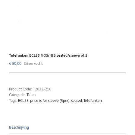
Telefunken ECL85 NOS/NIB sealed/sleeve of 5
€
80,00
Uitverkocht
Product Code:
T2022-210
Categorie:
Tubes
Tags:
ECL85
,
price is for sleeve (5pcs)
,
sealed
,
Telefunken
Beschrijving