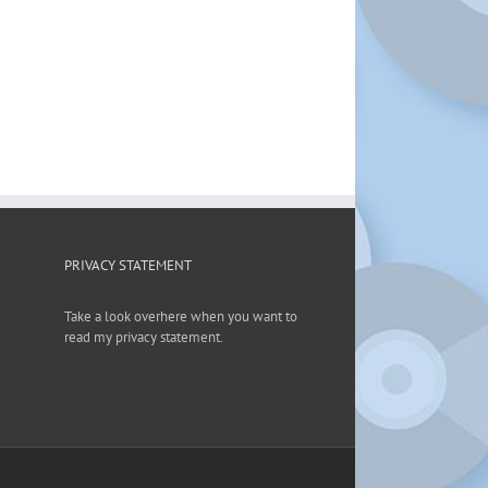
PRIVACY STATEMENT
Take a look overhere when you want to
read my privacy statement.