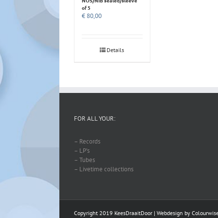
NOS/NIB sealed/sleeve
of 5
€
80,00
Details
FOR ALL YOUR:
– Records
– LP’s
– Tubes
– Livetime collections
Copyright 2019 KeesDraaitDoor | Webdesign by
Colourwis