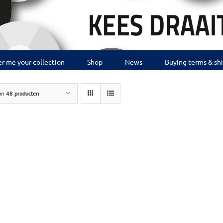
r me your collection
Shop
News
Buying terms & sh
on
48 producten