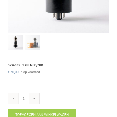
Siemens E130L NOS/NIB
€
30,00
4 op voorraad
Siemens
E130L
NOS/NIB
TOEVOEGEN AAN WINKELWAGEN
aantal