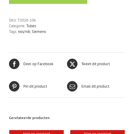
SKU:
T2020-106
Categorie:
Tubes
Tags:
nos/nib
,
Siemens
Deel op Facebook
Tweet dit product
Pin dit product
Email dit product
Gerelateerde producten
Niet op voorraad
Niet op voorraad