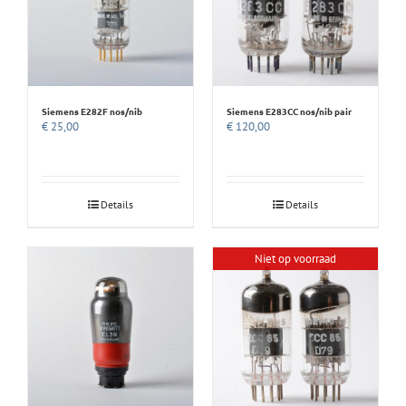
Siemens E282F nos/nib
Siemens E283CC nos/nib pair
€
25,00
€
120,00
Details
Details
Niet op voorraad