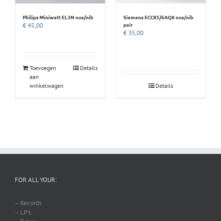
Philips Miniwatt EL3N nos/nib
Siemens ECC85/6AQ8 nos/nib
pair
€
45,00
€
35,00
Toevoegen
Details
aan
winkelwagen
Details
FOR ALL YOUR:
– Records
– LP’s