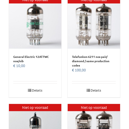
General Electric 12AT7WC
Telefunken 6211 nos pair/
nos/nib
diamond / same production
codes
€
10,00
€
100,00
Details
Details
Niet op voorraad
Niet op voorraad