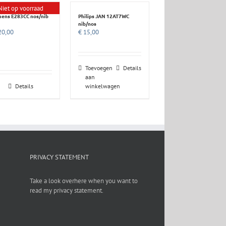
Niet op voorraad
ens E283CC nos/nib
Philips JAN 12AT7WC
nib/nos
0,00
€
15,00
Toevoegen
Details
aan
Details
winkelwagen
PRIVACY STATEMENT
Take a look overhere when you want to
read my privacy statement.