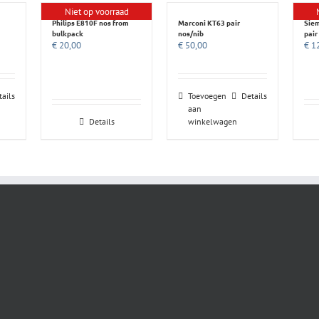
Niet op voorraad
Philips E810F nos from
Marconi KT63 pair
Siem
bulkpack
nos/nib
pair
€
20,00
€
50,00
€
12
tails
Toevoegen
Details
aan
Details
winkelwagen