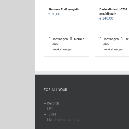
Siemens EL42 nos/nib
Dario Miniwatt GZ32
nos/nib pair
€
20,00
€
140,00
Toevoegen
Details
Toevoegen
De
aan
aan
winkelwagen
winkelwagen
FOR ALL YOUR:
– Records
– LP’s
– Tubes
– Livetime collections