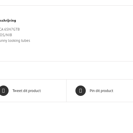
schrijving
CA 6SN7GTB
OS/NIB
unny looking tubes
Tweet dit product
Pin dit product