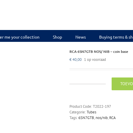
er me your collection
Shop
News
Buying terms & sh
RCA 6SN7GTB NOS/ NIB – coin base
€
40,00
1 op voorraad
TOEVO
RCA
6SN7GTB
NOS/
NIB
Product Code:
T2022-197
-
Categorie:
Tubes
coin
Tags:
6SN7GTB
,
nos/nib
,
RCA
base
aantal