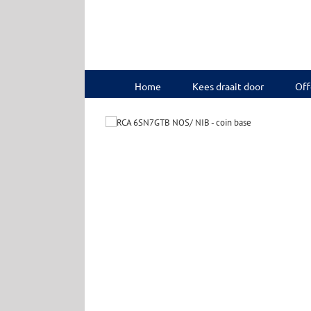
Ga
naar
inhoud
Home
Kees draait door
Off