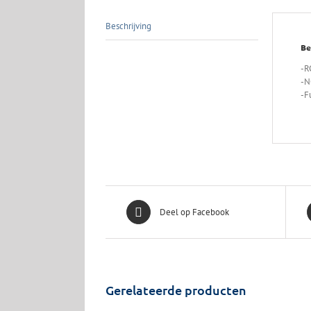
Beschrijving
Be
-R
-N
-F
Deel op Facebook
Gerelateerde producten