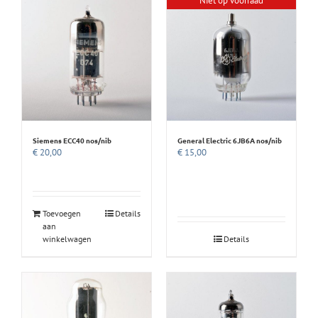
Niet op voorraad
Siemens ECC40 nos/nib
General Electric 6JB6A nos/nib
€
20,00
€
15,00
Toevoegen
Details
aan
winkelwagen
Details