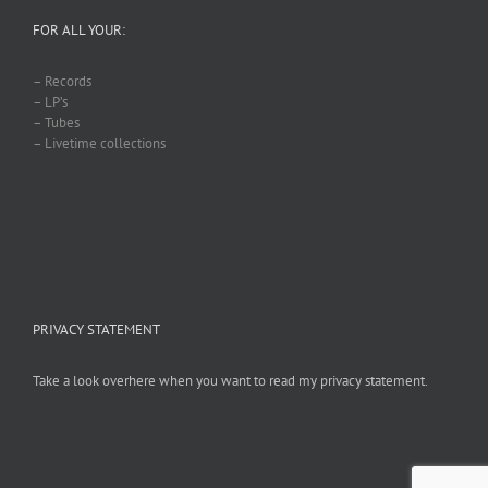
FOR ALL YOUR:
– Records
– LP’s
– Tubes
– Livetime collections
PRIVACY STATEMENT
Take a look overhere when you want to read my privacy statement.