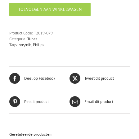
NOS/NIB
TOEVOEGEN AAN WINKELWAGEN
aantal
Product Code:
T2019-079
Categorie:
Tubes
Tags:
nos/nib
,
Philips
Deel op Facebook
Tweet dit product
Pin dit product
Email dit product
Gerelateerde producten