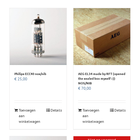
Philips ECC40 nos/nib
AEG EL34 made by RFT (opened
the sealed box myself :-))
€
25,00
NOS/NIB
€
70,00
Toevoegen
Details
Toevoegen
Details
aan
aan
winkelwagen
winkelwagen