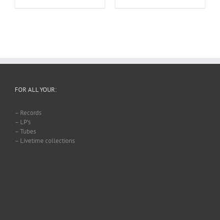
FOR ALL YOUR:
– Records
– LP’s
– Tubes
– Livetime collections