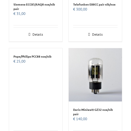
Siemens ECC85/6AQ8 nos/nib
Telefunken E88CC pair nib/nos
pair
€
300,00
€
35,00
Details
Details
Pope/Philips PCC88 nos/nib
€
25,00
Dario Miniwatt GZ32 nos/nib
pair
€
140,00