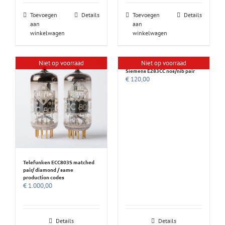
Toevoegen
Details
Toevoegen
Details
aan
aan
winkelwagen
winkelwagen
Niet op voorraad
Niet op voorraad
Siemens E283CC nos/nib pair
€
120,00
Telefunken ECC803S matched
pair/ diamond / same
production codes
€
1.000,00
Details
Details