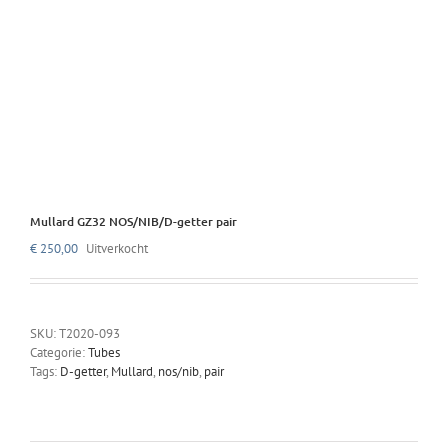
Mullard GZ32 NOS/NIB/D-getter pair
€
250,00
Uitverkocht
SKU:
T2020-093
Categorie:
Tubes
Tags:
D-getter
,
Mullard
,
nos/nib
,
pair