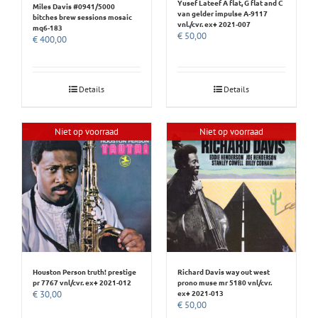
Yusef Lateef A flat, G flat and C
Miles Davis #0941/5000
van gelder impulse A-9117
bitches brew sessions mosaic
vnl./cvr. ex+ 2021-007
mq6-183
€
50,00
€
400,00
Details
Details
Niet op voorraad
Niet op voorraad
Houston Person truth! prestige
Richard Davis way out west
pr 7767 vnl/cvr. ex+ 2021-012
prono muse mr 5180 vnl/cvr.
ex+ 2021-013
€
30,00
€
50,00