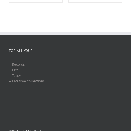
FOR ALL YOUR:
– Records
– LP’s
– Tubes
– Livetime collections