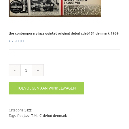
the contemporary jazz quintet original debut sdeb151 denmark 1969
€
2.500,00
the
contemporary
jazz
TOEVOEGEN AAN WINKELWAGEN
quintet
original
debut
sdeb151
Categorie:
Jazz
denmark
Tags:
freejazz
,
T.M.J.C. debut denmark
1969
aantal