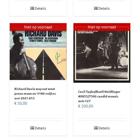
Details
Details
Niet op voorraad
Niet op voorraad
Richard Davis way out west
Cecil Taylor/Buell Neidlinger
prono muse mr 5180 vnl/cvr.
#0855/7500 candid mosaic
ex+ 2021-013
mr6-127
€
50,00
€
200,00
Details
Details