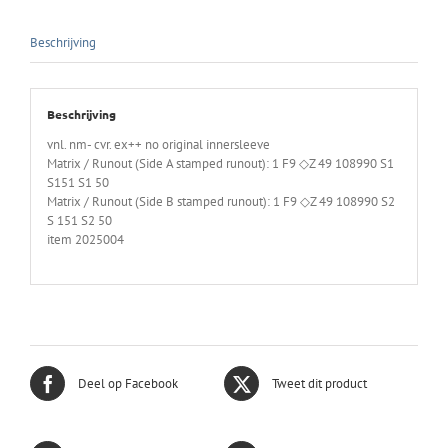
Beschrijving
Beschrijving
vnl. nm- cvr. ex++ no original innersleeve
Matrix / Runout (Side A stamped runout): 1 F9 ◇Z 49 108990 S1
S151 S1 50
Matrix / Runout (Side B stamped runout): 1 F9 ◇Z 49 108990 S2
S 151 S2 50
item 2025004
Deel op Facebook
Tweet dit product