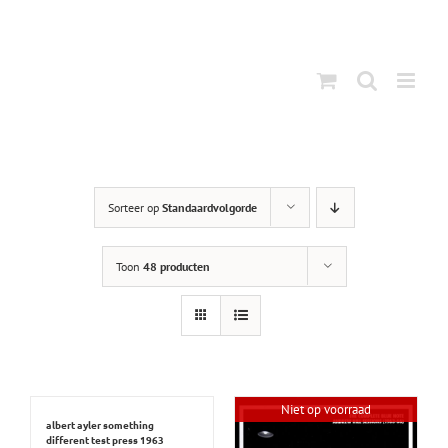
Ga
naar
inhoud
Sorteer op
Standaardvolgorde
Toon
48 producten
Niet op voorraad
albert ayler something
different test press 1963