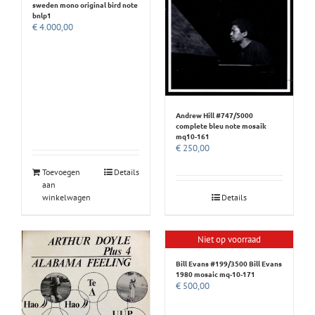
sweden mono original bird note
bnlp1
€
4.000,00
Andrew Hill #747/5000
complete bleu note mosaik
mq10-161
€
250,00
Toevoegen
Details
aan
winkelwagen
Details
Niet op voorraad
Bill Evans #199/3500 Bill Evans
1980 mosaic mq-10-171
€
500,00