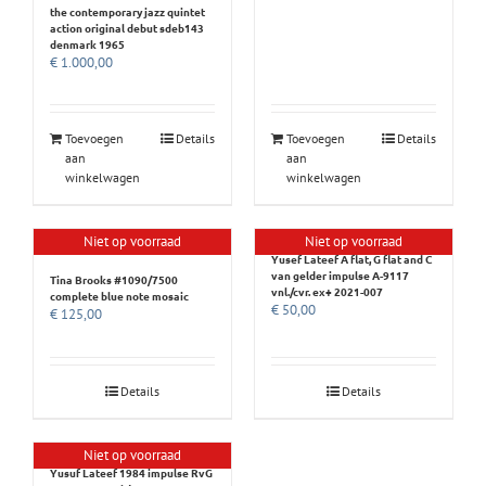
the contemporary jazz quintet
action original debut sdeb143
denmark 1965
€
1.000,00
Toevoegen
Details
Toevoegen
Details
aan
aan
winkelwagen
winkelwagen
Niet op voorraad
Niet op voorraad
Yusef Lateef A flat, G flat and C
van gelder impulse A-9117
Tina Brooks #1090/7500
vnl./cvr. ex+ 2021-007
complete blue note mosaic
€
50,00
€
125,00
Details
Details
Niet op voorraad
Yusuf Lateef 1984 impulse RvG