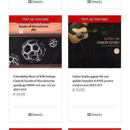
Details
Details
Niet op voorraad
Niet op voorraad
Friendship Next of KIN Selwyn
Gabor Szabo gypsy ’66 van
Lissack facets of the universe
gelder impulse A-9105 promo
goody gy 30006 vnl. nm- cvr. ex
vnl./cvr. ex+ 2021-017
2021-014
€
50,00
€
50,00
Details
Details