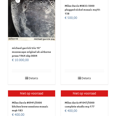
Miles Davis #0833-5000
plugged nickel mosaic mq10-
158
€
500,00
michael garrick trio 10″
moonscape original uk airborne
press 1964 nbp 0004
€
10.000,00
Details
Details
Niet op voorraad
Niet op voorraad
Miles Davis #0941/5000
Miles davis #1047/5000
bitches brew sessions mosaic
complete studio mq-177
mq6-183
€
400,00
€
400,00