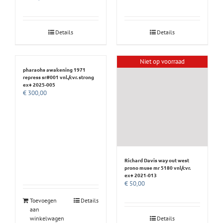
Details
Details
Niet op voorraad
pharaohs awakening 1971
repress sr#001 vnl./cvr. strong
ex+ 2025-005
€
300,00
Richard Davis way out west
prono muse mr 5180 vnl/cvr.
ex+ 2021-013
€
50,00
Toevoegen
Details
aan
winkelwagen
Details