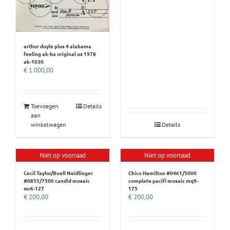
arthur doyle plus 4 alabama
feeling ak-ba original us 1978
ak-1030
€
1.000,00
Toevoegen
Details
aan
winkelwagen
Details
Niet op voorraad
Niet op voorraad
Cecil Taylor/Buell Neidlinger
Chico Hamilton #0461/5000
#0855/7500 candid mosaic
complete pacifi mosaic mq9-
mr6-127
175
€
200,00
€
200,00