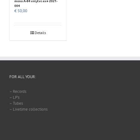
mono A-84 vnl./cvr. ex+ 2021-
004
€
50,00
Details
FOR ALL YOUR:
– Records
– LP’s
– Tubes
– Livetime collections