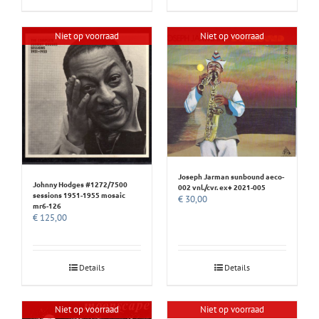
Niet op voorraad
Niet op voorraad
Joseph Jarman sunbound aeco-
Johnny Hodges #1272/7500
002 vnl./cvr. ex+ 2021-005
sessions 1951-1955 mosaic
€
30,00
mr6-126
€
125,00
Details
Details
Niet op voorraad
Niet op voorraad