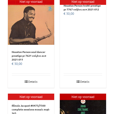
Niet op voorraad
Niet op voorraad
Houston Person truth! prestige
pr 7767 vnl/cvr. ex+ 2021-012
€
30,00
Houston Person soul dancer
prestige pr 7621 vnl./cvr. ex+
2021-011
€
30,00
Details
Details
Niet op voorraad
Niet op voorraad
Illinois Jacquet #0475/7500
complete sessions mosaic mq6-
165