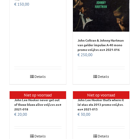
€
150,00
John Coltran & Johnny Hartman
van gelder impulse A-40 mono
promo vnl./cvr. ex+ 2021-016
€
250,00
Details
Details
Niet op voorraad
Niet op voorraad
John Lee Hooker never get out
John Lee Hooker that’s where it
of these blues alive vnl/.cvr. ex+
is! stax sts 2013 promo vnl./cvr.
2021-018
ex+ 2021-015
€
20,00
€
30,00
Details
Details