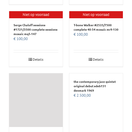
Niet op voorraad
Niet op voorraad
Serge Chaloff sessions
T-bone Walker #2535/7500
#1721/3500 complete sessions
complete 40-54 mosaic mr9-130
mosaic mq5-147
€
100,00
€
100,00
Details
Details
the contemporary jazz quintet
original debut sdeb151
denmark 1969
€
2.500,00