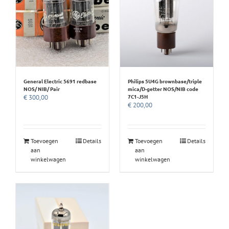
General Electric 5691 redbase
Philips 5U4G brownbase/triple
NOS/ NIB/ Pair
mica/D-getter NOS/NIB code
7C1-J5H
€
300,00
€
200,00
Toevoegen
Details
Toevoegen
Details
aan
aan
winkelwagen
winkelwagen