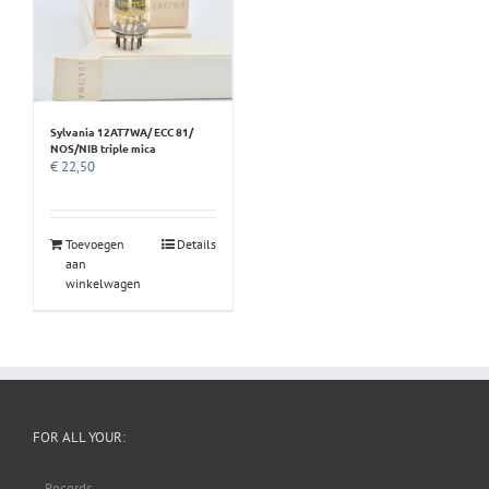
Sylvania 12AT7WA/ ECC 81/
NOS/NIB triple mica
€
22,50
Toevoegen
Details
aan
winkelwagen
FOR ALL YOUR:
– Records