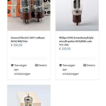
General Electric 5691 redbase
Philips 5U4G brownbase/triple
NOS/ NIB/ Pair
mica/D-getter NOS/NIB code
7C1-J5H
€
300,00
€
200,00
Toevoegen
Details
Toevoegen
Details
aan
aan
winkelwagen
winkelwagen