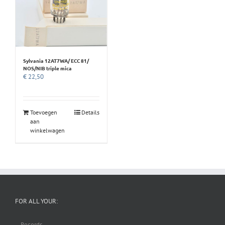
Sylvania 12AT7WA/ ECC 81/
NOS/NIB triple mica
€
22,50
Toevoegen
Details
aan
winkelwagen
FOR ALL YOUR:
– Records