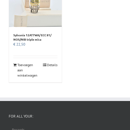
Sylvania 12AT7WA/ ECC 81/
NOS/NIB triple mica
€
22,50
Toevoegen
Details
aan
winkelwagen
FOR ALL YOUR:
– Records