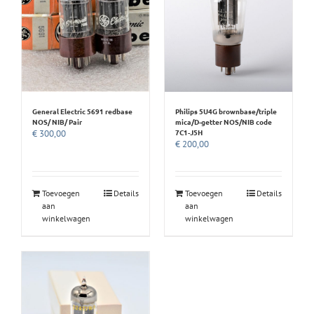
General Electric 5691 redbase
Philips 5U4G brownbase/triple
NOS/ NIB/ Pair
mica/D-getter NOS/NIB code
7C1-J5H
€
300,00
€
200,00
Toevoegen
Details
Toevoegen
Details
aan
aan
winkelwagen
winkelwagen