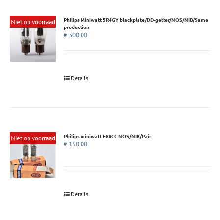
Philips Miniwatt 5R4GY blackplate/DD-getter/NOS/NIB/Same
Niet op voorraad
production
€
300,00
Details
Philips miniwatt E80CC NOS/NIB/Pair
Niet op voorraad
€
150,00
Details