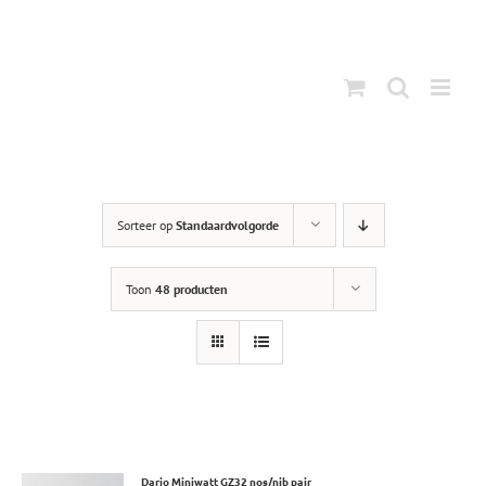
Ga
naar
inhoud
Sorteer op
Standaardvolgorde
Toon
48 producten
Dario Miniwatt GZ32 nos/nib pair