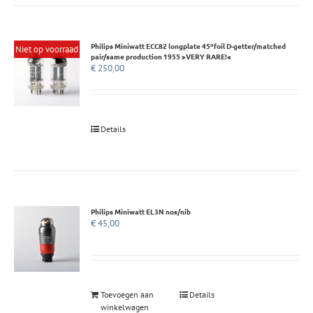
Philips Miniwatt ECC82 longplate 45ºfoil D-getter/matched
Niet op voorraad
pair/same production 1955 >VERY RARE!<
€
250,00
Details
Philips Miniwatt EL3N nos/nib
€
45,00
Toevoegen aan
Details
winkelwagen