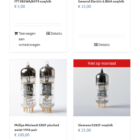
ITT 0B2WA/6074 nos/nib
General Electric 6JB6A nos/nib
€
5,00
€
15,00
Toevoegen
Details
aan
winkelwagen
Details
Niet op voorraad
Philips Miniwatt E80F pinched
Siemens E282F nos/nib
waist 1956 pair
€
25,00
€
100,00