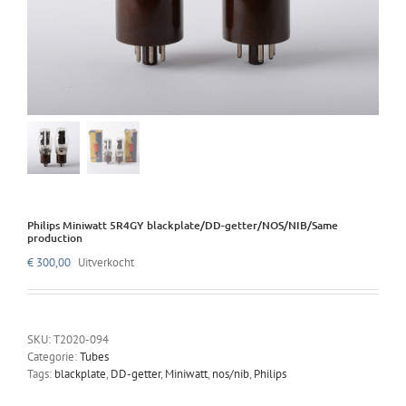
Philips Miniwatt 5R4GY blackplate/DD-getter/NOS/NIB/Same
production
€
300,00
Uitverkocht
SKU:
T2020-094
Categorie:
Tubes
Tags:
blackplate
,
DD-getter
,
Miniwatt
,
nos/nib
,
Philips