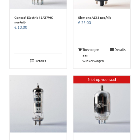
General Electric 12AT7WC
Siemens AZ12 nos/nib
nos/nib
€
25,00
€
10,00
Toevoegen
Details
aan
Details
winkelwagen
Niet op voorraad