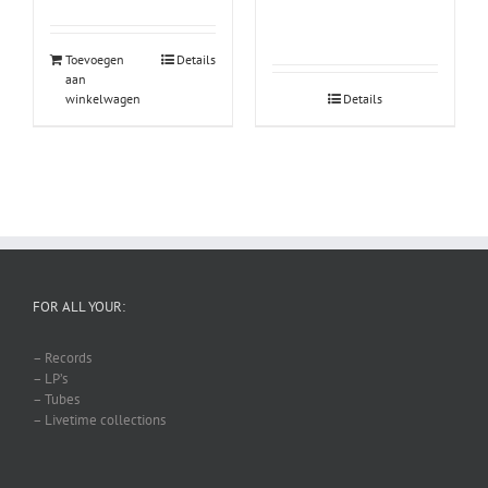
Toevoegen
Details
aan
winkelwagen
Details
FOR ALL YOUR:
– Records
– LP’s
– Tubes
– Livetime collections