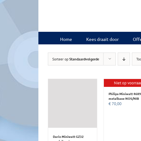
Ga
naar
inhoud
Home
Kees draait door
Offe
Sorteer op
Standaardvolgorde
To
Niet op voorraa
Philips Miniwatt 4689
metalbase NOS/NIB
€
70,00
Dario Miniwatt GZ32