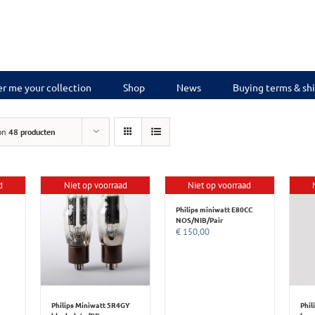
r me your collection
Shop
News
Buying terms & sh
on
48 producten
d
Niet op voorraad
Niet op voorraad
Philips miniwatt E80CC
NOS/NIB/Pair
€
150,00
Philips Miniwatt 5R4GY
Phil