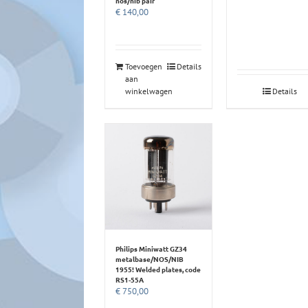
nos/nib pair
€
140,00
Toevoegen
Details
aan
winkelwagen
Details
Philips Miniwatt GZ34
metalbase/NOS/NIB
1955! Welded plates, code
RS1-55A
€
750,00