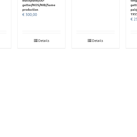
blackplate/DD-
long
getter/NOS/NIB/Same
get
production
pair
195
€
300,00
€
25
Details
Details