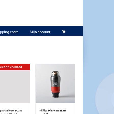
ipping costs
Mijn account
Niet op voorraad
ips Miniwatt ECC82
Philips Miniwatt EL3N