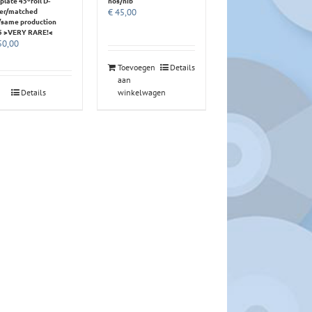
plate 45ºfoil D-
nos/nib
ter/matched
€
45,00
/same production
5 >VERY RARE!<
0,00
Toevoegen
Details
aan
Details
winkelwagen