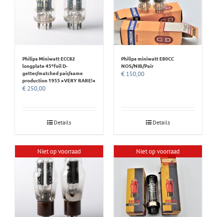
Philips Miniwatt ECC82
Philips miniwatt E80CC
longplate 45ºfoil D-
NOS/NIB/Pair
getter/matched pair/same
€
150,00
production 1955 >VERY RARE!<
€
250,00
Details
Details
Niet op voorraad
Niet op voorraad