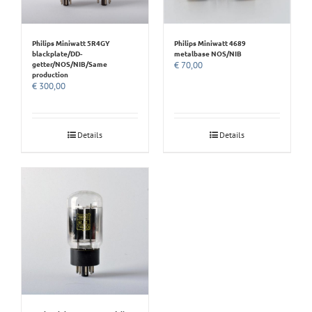
Philips Miniwatt 5R4GY
Philips Miniwatt 4689
blackplate/DD-
metalbase NOS/NIB
getter/NOS/NIB/Same
€
70,00
production
€
300,00
Details
Details