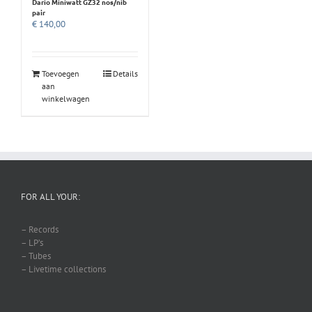
Dario Miniwatt GZ32 nos/nib
pair
€
140,00
Toevoegen
Details
aan
winkelwagen
FOR ALL YOUR:
– Records
– LP’s
– Tubes
– Livetime collections