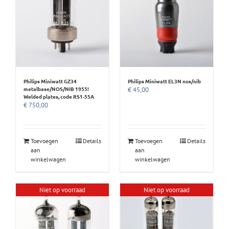
Philips Miniwatt GZ34
Philips Miniwatt EL3N nos/nib
metalbase/NOS/NIB 1955!
€
45,00
Welded plates, code RS1-55A
€
750,00
Toevoegen
Details
Toevoegen
Details
aan
aan
winkelwagen
winkelwagen
Niet op voorraad
Niet op voorraad