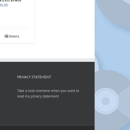
X7/ ECC 83 NOS
0,00
Details
PRIVACY STATEMENT
Take a look overhere when you want to
read my privacy statement.