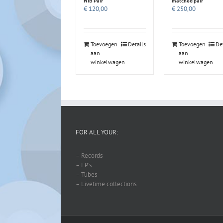
matched pair
NIB Pair
€
250,00
€
120,00
Toevoegen
Details
Toevoegen
De
aan
aan
winkelwagen
winkelwagen
FOR ALL YOUR:
– Records
– LP’s
– Tubes
– Livetime collections