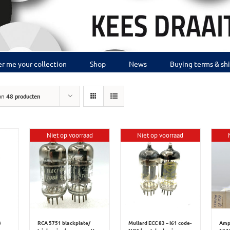
r me your collection
Shop
News
Buying terms & sh
on
48 producten
Niet op voorraad
Niet op voorraad
B
RCA 5751 blackplate/
Mullard ECC 83 – I61 code-
Amp