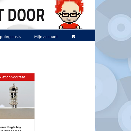
ipping costs
Mijn account
Niet op voorraad
erex Bugle boy