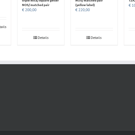
triple mica/ square getter
NOS/ matched pair
12A
NOS/ matched pair
(yellow label)
€
10
€
200,00
€
220,00
tails
Details
Details