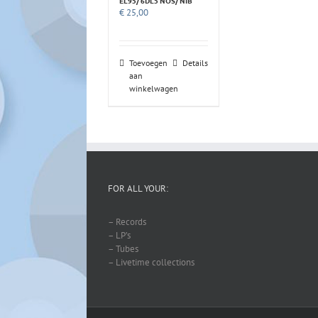
EL95/ 6DL5 NOS/ NIB
€
25,00
Toevoegen
Details
aan
winkelwagen
FOR ALL YOUR:
– Records
– LP’s
– Tubes
– Livetime collections