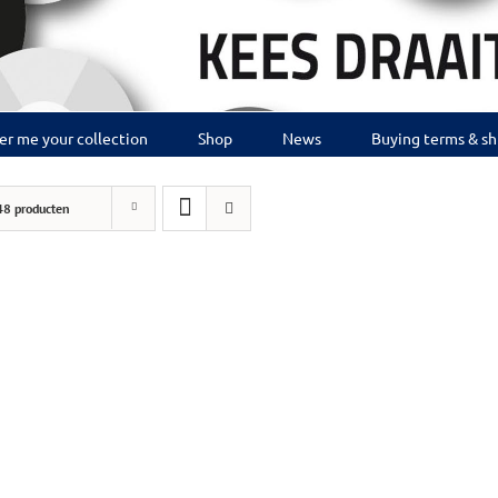
er me your collection
Shop
News
Buying terms & sh
48 producten