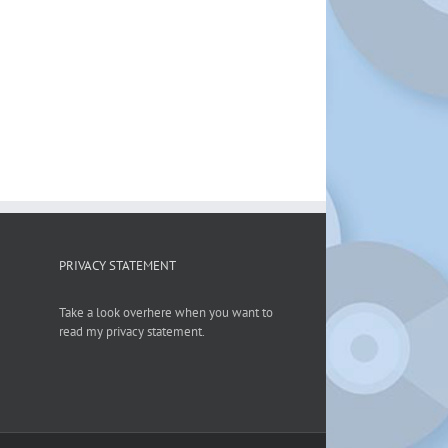
PRIVACY STATEMENT
Take a look overhere when you want to
read my privacy statement.