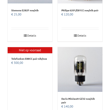
Siemens E282F nos/nib
Philips 6201/E81CC nos/nib pair
€
25,00
€
120,00
Details
Details
Niet op voorraad
Telefunken E88CC pair nib/nos
€
300,00
Dario Miniwatt GZ32 nos/nib
pair
€
140,00