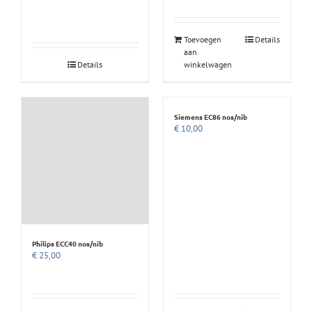
Toevoegen
Details
aan
Details
winkelwagen
Siemens EC86 nos/nib
€
10,00
Philips ECC40 nos/nib
€
25,00