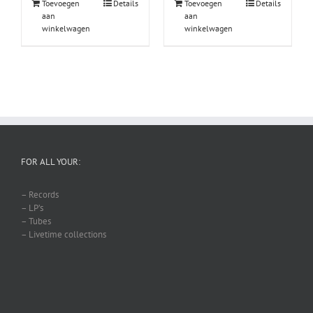
Toevoegen
Details
Toevoegen
Details
aan
aan
winkelwagen
winkelwagen
FOR ALL YOUR:
– Records
– LP’s
– Tubes
– Livetime collections