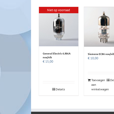
Niet op voorraad
General Electric 6JB6A
Siemens EC86 nos/ni
nos/nib
€
10,00
€
15,00
Toevoegen
De
aan
Details
winkelwagen