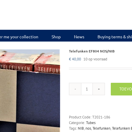
r me your collection
Shop
News
Buying terms & sh
Telefunken EF804 NOS/NIB
€
40,00
10 op voorraad
TOEVO
Telefunken
EF804
NOS/NIB
aantal
Product Code:
T2021-186
Categorie:
Tubes
Tags:
NIB
,
nos
,
Telefunken
,
Telefunken