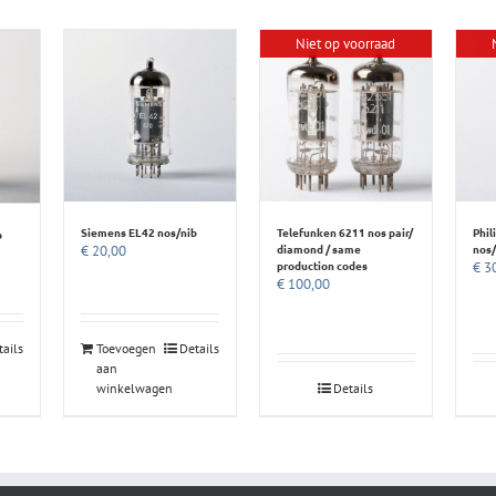
Niet op voorraad
Siemens EL42 nos/nib
Telefunken 6211 nos pair/
Phil
b
diamond / same
nos/
€
20,00
production codes
€
30
€
100,00
tails
Toevoegen
Details
aan
winkelwagen
Details