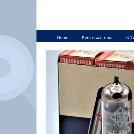
Ga
naar
inhoud
Home
Kees draait door
Offe