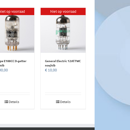
Niet op voorraad
Niet op voorraad
ips E188CC D-getter
General Electric 12AT7WC
nib
nos/nib
0,00
€
10,00
Details
Details