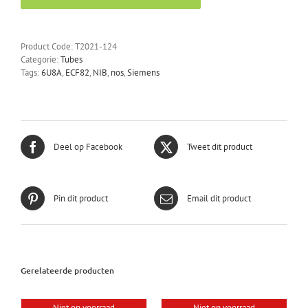
(sealed
in
sleeves
Product Code:
T2021-124
of
Categorie:
Tubes
five)
Tags:
6U8A
,
ECF82
,
NIB
,
nos
,
Siemens
aantal
Deel op Facebook
Tweet dit product
Pin dit product
Email dit product
Gerelateerde producten
Niet op voorraad
Niet op voorraad