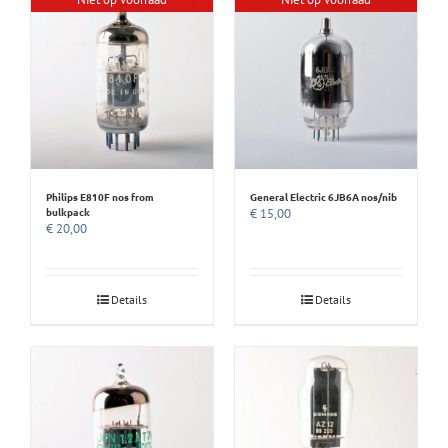
Philips E810F nos from
General Electric 6JB6A nos/nib
bulkpack
€
15,00
€
20,00
Details
Details