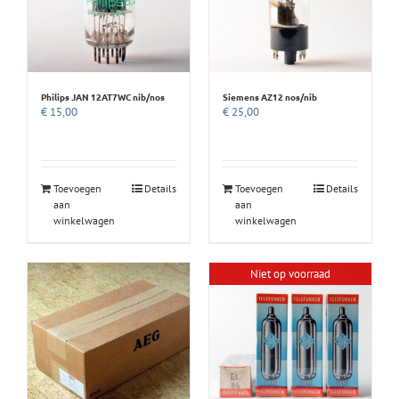
Philips JAN 12AT7WC nib/nos
Siemens AZ12 nos/nib
€
15,00
€
25,00
Toevoegen
Details
Toevoegen
Details
aan
aan
winkelwagen
winkelwagen
Niet op voorraad