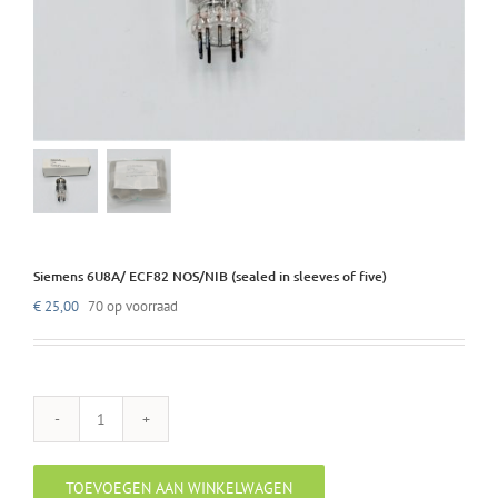
Siemens 6U8A/ ECF82 NOS/NIB (sealed in sleeves of five)
€
25,00
70 op voorraad
Siemens
6U8A/
ECF82
TOEVOEGEN AAN WINKELWAGEN
NOS/NIB