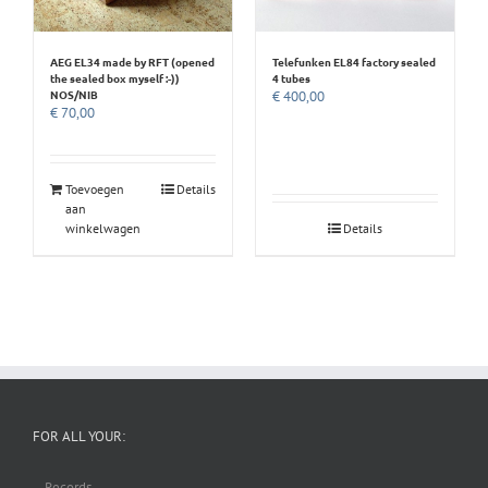
AEG EL34 made by RFT (opened
Telefunken EL84 factory sealed
the sealed box myself :-))
4 tubes
NOS/NIB
€
400,00
€
70,00
Toevoegen
Details
aan
winkelwagen
Details
FOR ALL YOUR:
– Records